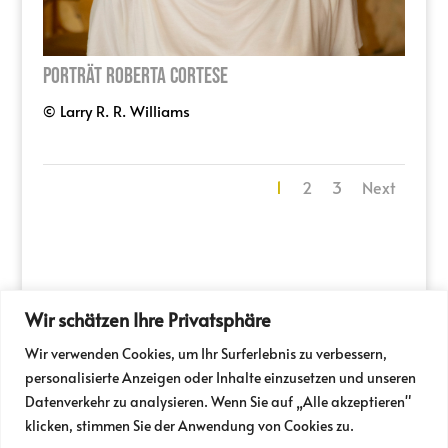
Porträt Roberta Cortese
© Larry R. R. Williams
1
2
3
Next
Wir schätzen Ihre Privatsphäre
PRESSE
PARTNER
Wir verwenden Cookies, um Ihr Surferlebnis zu verbessern,
NEWSLETTER / FOLDER
TICKETSHOP
personalisierte Anzeigen oder Inhalte einzusetzen und unseren
IM SPITZER
MILIEUKINO
JOBS
Datenverkehr zu analysieren. Wenn Sie auf „Alle akzeptieren"
VERMIETUNG
IMPRESSUM
klicken, stimmen Sie der Anwendung von Cookies zu.