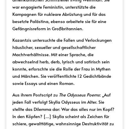
war engagierte Feministin, unterstützte die
Kampagnen für nukleare Abrüstung und für das
besetzte Palästina, ebenso arbeitete sie für eine
Gefängnisreform in Großbritannien.
Kazantzis untersuchte die Fallen und Verlockungen
häuslicher, sexueller und gesellschaftlicher
Machtverhältnisse. Mit einer Sprache, die
abwechselnd herb, derb, lyrisch und satirisch sein
konnte, erforschte sie die Rolle der Frau in Mythen
und Märchen. Sie veröffentlichte 12 Gedichtbände
sowie Essays und einen Roman.
Aus ihrem Postscript zu
The Odysseus Poems
: „Auf
jeden Fall verfolgt Skylla Odysseus im Alter. Sie
stellte das Dilemma dar: War das alles nur im Kopf?
In den Köpfen? […] Skylla scheint als Zeichen für
schiere, gewalttätige, wahnsinnige Destruktivität zu