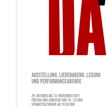
Ausstellung, Liederabend, Lesung
und Performanceabende
29. Oktober bis 13. November 2021
Freitag und Samstag von 18 – 23 Uhr
Veranstaltungen ab 19:30 Uhr