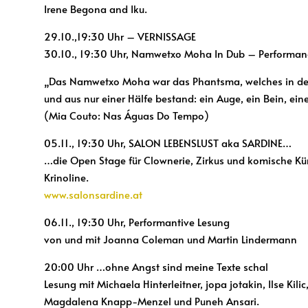
Irene Begona and Iku.
29.10.,19:30 Uhr – VERNISSAGE
30.10., 19:30 Uhr, Namwetxo Moha In Dub – Performance
„Das Namwetxo Moha war das Phantsma, welches in der
und aus nur einer Hälfe bestand: ein Auge, ein Bein, ein
(Mia Couto: Nas Águas Do Tempo)
05.11., 19:30 Uhr, SALON LEBENSLUST aka SARDINE…
…die Open Stage für Clownerie, Zirkus und komische Kün
Krinoline.
www.salonsardine.at
06.11., 19:30 Uhr, Performantive Lesung
von und mit Joanna Coleman und Martin Lindermann
20:00 Uhr …ohne Angst sind meine Texte schal
Lesung mit Michaela Hinterleitner, jopa jotakin, Ilse Kil
Magdalena Knapp-Menzel und Puneh Ansari.