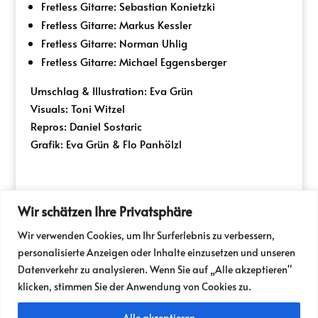
Fretless Gitarre: Sebastian Konietzki
Fretless Gitarre: Markus Kessler
Fretless Gitarre: Norman Uhlig
Fretless Gitarre: Michael Eggensberger
Umschlag & Illustration: Eva Grün
Visuals: Toni Witzel
Repros: Daniel Sostaric
Grafik: Eva Grün & Flo Panhölzl
Wir schätzen Ihre Privatsphäre
PRESSE
PARTNER
Wir verwenden Cookies, um Ihr Surferlebnis zu verbessern,
NEWSLETTER / FOLDER
TICKETSHOP
personalisierte Anzeigen oder Inhalte einzusetzen und unseren
IM SPITZER
MILIEUKINO
JOBS
Datenverkehr zu analysieren. Wenn Sie auf „Alle akzeptieren"
VERMIETUNG
IMPRESSUM
klicken, stimmen Sie der Anwendung von Cookies zu.
Alle akzeptieren