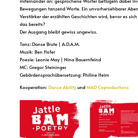
miteinander an: gesprochene Wörter beflügeln dabei liv
Bewegungen tanzend Worte. Ein unvorhersehbarer Abe
Verstärker der erzählten Geschichten wird, bevor es sich s
das bereits?
Der Ausgang bleibt gewiss ungewiss.
Tanz: Danse Brute | A.D.A.M.
Musik: Ben Hofer
Poesie: Leonie May | Nina Bauernfeind
MC: Gregor Steininger
Gebärdensprachübersetzung: Philine Heim
Kooperation:
Dance Ability
und
MAD Coproductions