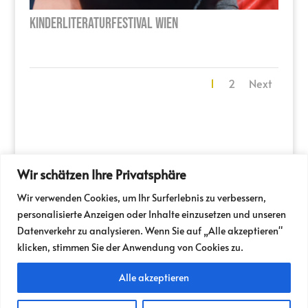
Kinderliteraturfestival Wien
1
2
Next
Wir schätzen Ihre Privatsphäre
PRESSE
PARTNER
Wir verwenden Cookies, um Ihr Surferlebnis zu verbessern,
NEWSLETTER / FOLDER
TICKETSHOP
personalisierte Anzeigen oder Inhalte einzusetzen und unseren
IM SPITZER
MILIEUKINO
JOBS
Datenverkehr zu analysieren. Wenn Sie auf „Alle akzeptieren"
VERMIETUNG
IMPRESSUM
klicken, stimmen Sie der Anwendung von Cookies zu.
Alle akzeptieren
Odeon | Taborstraße 10, 1020 Wien | Tel:
01 / 216