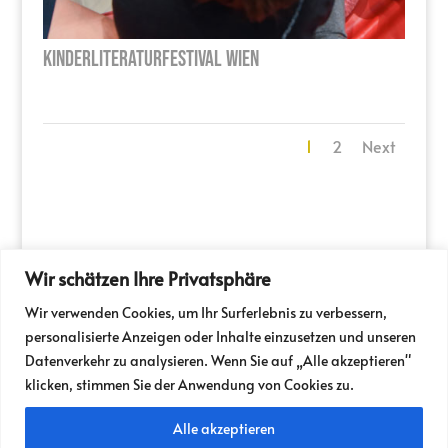
Kinderliteraturfestival Wien
1
2
Next
Wir schätzen Ihre Privatsphäre
PRESSE
PARTNER
Wir verwenden Cookies, um Ihr Surferlebnis zu verbessern,
NEWSLETTER / FOLDER
TICKETSHOP
personalisierte Anzeigen oder Inhalte einzusetzen und unseren
IM SPITZER
MILIEUKINO
JOBS
Datenverkehr zu analysieren. Wenn Sie auf „Alle akzeptieren"
VERMIETUNG
IMPRESSUM
klicken, stimmen Sie der Anwendung von Cookies zu.
Alle akzeptieren