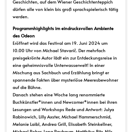
Geschichten, auf dem Wiener Geschichtenteppich
dürfen alle von klein bis groß sprachspielerisch tätig
werden.
Programmhighlights im eindrucksvollen Ambiente
des Odeon
Eröffnet wird das Festival am 19. Juni 2024 um
10.00 Uhr von Michael Stavarič. Der mehrfach
preisgekrönte Autor lädt ein zur Entdeckungsreise in
eine geheimnisvolle Unterwasserwelt! In einer
Mischung aus Sachbuch und Erzählung bringt er
spannende Fakten über mysteriöse Meeresbewohner
auf die Bühne.
Danach stehen eine Woche lang renommierte
Buchkünstler*innen und Newcomer*innen bei ihren
Lesungen und Workshops Rede und Antwort: Julya
Rabinowich, Lilly Axster, Michael Hammerschmid,
Melanie Laibl, Andrea Grill, Elisabeth Steinkellner,
Michael Roher, Lena Raubaum, Matthäus Bär, Nils