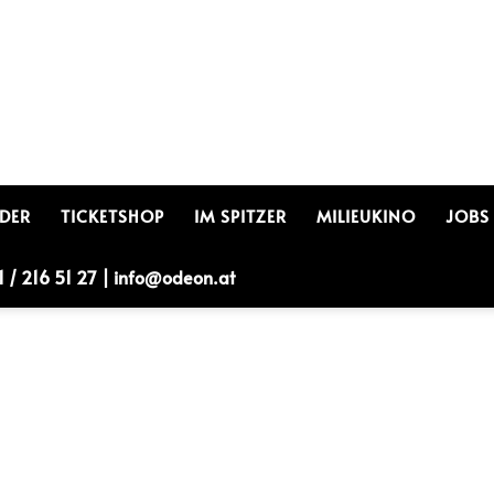
LDER
TICKETSHOP
IM SPITZER
MILIEUKINO
JOBS
1 / 216 51 27
|
info@odeon.at