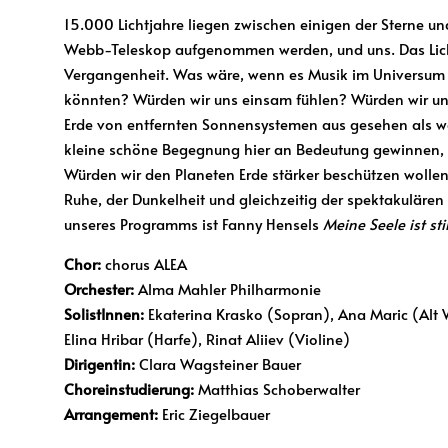
15.000 Lichtjahre liegen zwischen einigen der Sterne u
Webb-Teleskop aufgenommen werden, und uns. Das Licht 
Vergangenheit. Was wäre, wenn es Musik im Universum gä
könnten? Würden wir uns einsam fühlen? Würden wir uns
Erde von entfernten Sonnensystemen aus gesehen als we
kleine schöne Begegnung hier an Bedeutung gewinnen, we
Würden wir den Planeten Erde stärker beschützen wollen
Ruhe, der Dunkelheit und gleichzeitig der spektakulären
unseres Programms ist Fanny Hensels
Meine Seele ist sti
Chor:
chorus ALEA
Orchester:
Alma Mahler Philharmonie
SolistInnen:
Ekaterina Krasko (Sopran), Ana Maric (Alt 
Elina Hribar (Harfe), Rinat Aliiev (Violine)
Dirigentin:
Clara Wagsteiner Bauer
Choreinstudierung:
Matthias Schoberwalter
Arrangement:
Eric Ziegelbauer