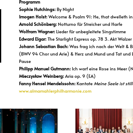
Programm
Sophie Hutchings:
By Night
Imogen Holst:
Welcome & Psalm 91: He, that dwelleth in 
Arnold Schönberg:
Notturno für Streicher und Harfe
Wolfram Wagner:
Lieder für unbegleitete Singstimme
Edward Elgar:
The Starlight Express op. 78 3. Akt Walzer
Johann Sebastian Bach:
Was frag ich nach der Welt & Be
(BWV 94 Chor und Arie) & Herz und Mund und Tat und
Pause
Philipp Manuel Gutmann:
Ich warf eine Rose ins Meer 
Mieczysław Weinberg:
Aria op. 9 (EA)
Fanny Hensel Mendelssohn:
Kantate
Meine Seele ist still
www.almamahlerphilharmonie.com