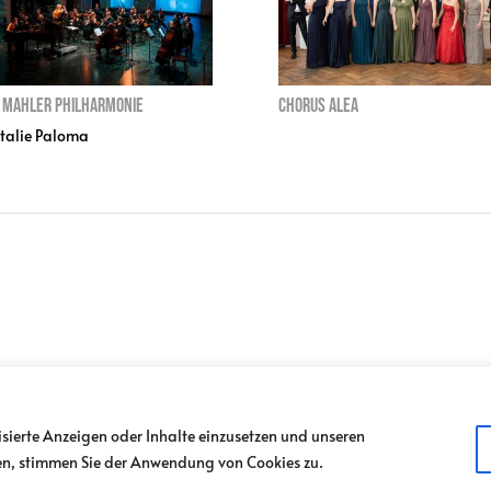
 Mahler Philharmonie
Chorus ALEA
alie Paloma
LDER
TICKETSHOP
IM SPITZER
MILIEUKINO
JOBS
isierte Anzeigen oder Inhalte einzusetzen und unseren
1 / 216 51 27
|
info@odeon.at
ken, stimmen Sie der Anwendung von Cookies zu.