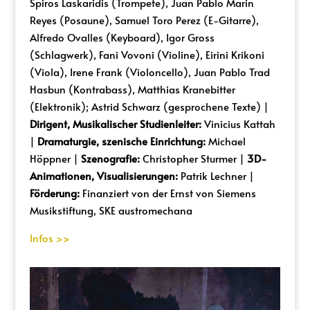
Spiros Laskaridis (Trompete), Juan Pablo Marin
Reyes (Posaune), Samuel Toro Perez (E-Gitarre),
Alfredo Ovalles (Keyboard), Igor Gross
(Schlagwerk), Fani Vovoni (Violine), Eirini Krikoni
(Viola), Irene Frank (Violoncello), Juan Pablo Trad
Hasbun (Kontrabass), Matthias Kranebitter
(Elektronik); Astrid Schwarz (gesprochene Texte) |
Dirigent, Musikalischer Studienleiter:
Vinicius Kattah
|
Dramaturgie, szenische Einrichtung:
Michael
Höppner |
Szenografie:
Christopher Sturmer |
3D-
Animationen, Visualisierungen:
Patrik Lechner |
Förderung:
Finanziert von der Ernst von Siemens
Musikstiftung, SKE austromechana
Infos >>