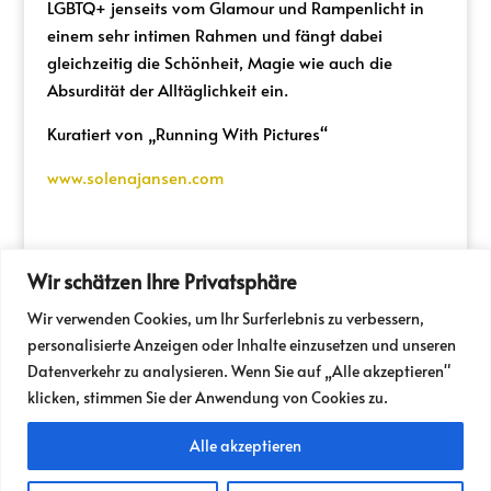
LGBTQ+ jenseits vom Glamour und Rampenlicht in
einem sehr intimen Rahmen und fängt dabei
gleichzeitig die Schönheit, Magie wie auch die
Absurdität der Alltäglichkeit ein.
Kuratiert von „Running With Pictures“
www.solenajansen.com
Wir schätzen Ihre Privatsphäre
PRESSE
PARTNER
Wir verwenden Cookies, um Ihr Surferlebnis zu verbessern,
NEWSLETTER / FOLDER
TICKETSHOP
personalisierte Anzeigen oder Inhalte einzusetzen und unseren
IM SPITZER
MILIEUKINO
JOBS
Datenverkehr zu analysieren. Wenn Sie auf „Alle akzeptieren"
VERMIETUNG
IMPRESSUM
klicken, stimmen Sie der Anwendung von Cookies zu.
Alle akzeptieren
Odeon | Taborstraße 10, 1020 Wien | Tel:
01 / 216