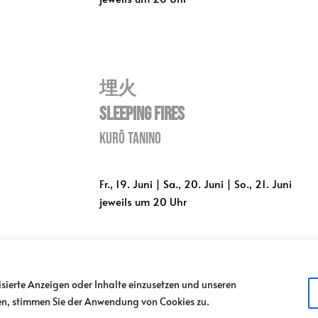
埋火
Sleeping Fires
Kurō Tanino
Fr., 19. Juni | Sa., 20. Juni | So., 21. Juni
jeweils um 20 Uhr
LDER
TICKETSHOP
IM SPITZER
MILIEUKINO
JOBS
isierte Anzeigen oder Inhalte einzusetzen und unseren
1 / 216 51 27
|
info@odeon.at
ken, stimmen Sie der Anwendung von Cookies zu.